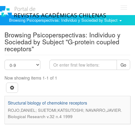
Toggl
navig
Browsing Psicoperspectivas: Individuo y Sociedad by Subject
Browsing Psicoperspectivas: Individuo y
Sociedad by Subject "G-protein coupled
receptors"
Go
Now showing items 1-1 of 1
Structural biology of chemokine receptors
.
ROJO,DANIEL; SUETOMI,KATSUTOSHI; NAVARRO,JAVIER
Biological Research v.32 n.4 1999