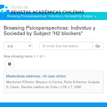
Toggl
navig
Browsing Psicoperspectivas: Individuo y Sociedad by Subject
Browsing Psicoperspectivas: Individuo y
Sociedad by Subject "H2 blockers"
Go
Now showing items 1-1 of 1
Mastocitosis sistémica:: Un caso clínico
Mardones P,Pedro; Moyano G,Carlos; Peña N,Karina; Quijada
.
S.,César
Revista médica de Chile v.126 n.7 1998