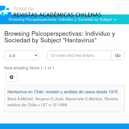
Toggl
navig
Browsing Psicoperspectivas: Individuo y Sociedad by Subject
Browsing Psicoperspectivas: Individuo y
Sociedad by Subject "Hantavirus"
Go
Now showing items 1-1 of 1
Hantavirus en Chile: revisión y análisis de casos desde 1975
.
Baró A,Michel; Vergara O,José; Navarrete C,Maritza
Revista
médica de Chile v.127 n.12 1999