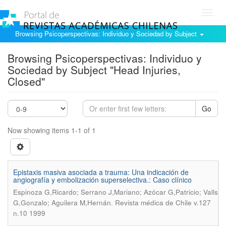
Toggl
navig
Browsing Psicoperspectivas: Individuo y Sociedad by Subject
Browsing Psicoperspectivas: Individuo y
Sociedad by Subject "Head Injuries,
Closed"
Go
Now showing items 1-1 of 1
Epistaxis masiva asociada a trauma: Una indicación de
angiografía y embolización superselectiva.: Caso clínico
Espinoza G,Ricardo; Serrano J,Mariano; Azócar G,Patricio; Valls
.
G,Gonzalo; Aguilera M,Hernán
Revista médica de Chile v.127
n.10 1999