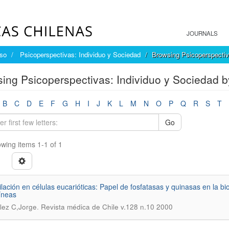
JOURNALS
íso
Psicoperspectivas: Individuo y Sociedad
Browsing Psicoperspectiv
ing Psicoperspectivas: Individuo y Sociedad b
B
C
D
E
F
G
H
I
J
K
L
M
N
O
P
Q
R
S
T
Go
wing items 1-1 of 1
ilación en células eucarióticas: Papel de fosfatasas y quinasas en la bio
íneas
.
lez C,Jorge
Revista médica de Chile v.128 n.10 2000