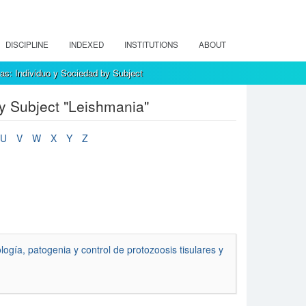
DISCIPLINE
INDEXED
INSTITUTIONS
ABOUT
as: Individuo y Sociedad by Subject
y Subject "Leishmania"
U
V
W
X
Y
Z
logía, patogenia y control de protozoosis tisulares y