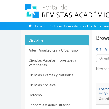
Home
Pontificia Universidad Católica de Valpara
Brows
Discipline
0-9
A
Artes, Arquitectura y Urbanismo
Ciencias Agrarias, Forestales y
Veterinarias
Now sho
Ciencias Exactas y Naturales
Ciencias Sociales
Fosfor
sangu
Derecho
Gonzá
Economía y Administración