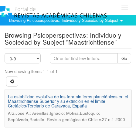
Toggl
navig
Browsing Psicoperspectivas: Individuo y Sociedad by Subject
Browsing Psicoperspectivas: Individuo y
Sociedad by Subject "Maastrichtiense"
Go
Now showing items 1-1 of 1
La estabilidad evolutiva de los foraminíferos planctónicos en el
Maastrichtiense Superior y su extinción en el límite
Cretácico/Terciario de Caravaca, España
Arz,José A.; Arenillas,Ignacio; Molina,Eustoquio;
.
Sepúlveda,Rodolfo
Revista geológica de Chile v.27 n.1 2000