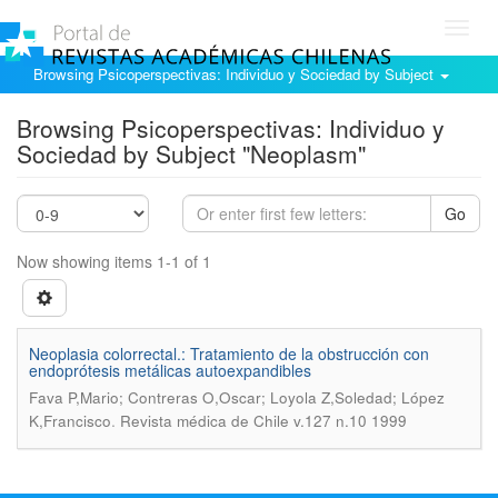
Toggl
navig
Browsing Psicoperspectivas: Individuo y Sociedad by Subject
Browsing Psicoperspectivas: Individuo y
Sociedad by Subject "Neoplasm"
Go
Now showing items 1-1 of 1
Neoplasia colorrectal.: Tratamiento de la obstrucción con
endoprótesis metálicas autoexpandibles
Fava P,Mario; Contreras O,Oscar; Loyola Z,Soledad; López
.
K,Francisco
Revista médica de Chile v.127 n.10 1999