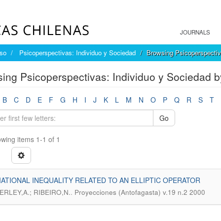
JOURNALS
íso
Psicoperspectivas: Individuo y Sociedad
Browsing Psicoperspectiv
ing Psicoperspectivas: Individuo y Sociedad by
B
C
D
E
F
G
H
I
J
K
L
M
N
O
P
Q
R
S
T
Go
wing items 1-1 of 1
IATIONAL INEQUALITY RELATED TO AN ELLIPTIC OPERATOR
.
RLEY,A.; RIBEIRO,N.
Proyecciones (Antofagasta) v.19 n.2 2000