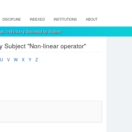
DISCIPLINE
INDEXED
INSTITUTIONS
ABOUT
as: Individuo y Sociedad by Subject
 Subject "Non-linear operator"
U
V
W
X
Y
Z