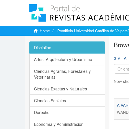
Home
Pontificia Universidad Católica de Valpara
Brows
Discipline
0-9
A
Artes, Arquitectura y Urbanismo
Ciencias Agrarias, Forestales y
Veterinarias
Now sho
Ciencias Exactas y Naturales
Ciencias Sociales
A VAR
Derecho
WANDE
Economía y Administración