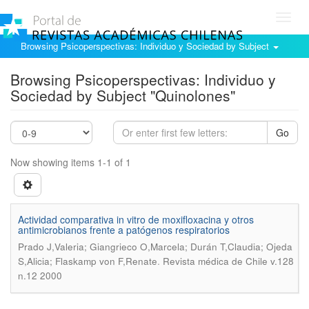
Toggl
navig
Browsing Psicoperspectivas: Individuo y Sociedad by Subject
Browsing Psicoperspectivas: Individuo y
Sociedad by Subject "Quinolones"
Go
Now showing items 1-1 of 1
Actividad comparativa in vitro de moxifloxacina y otros
antimicrobianos frente a patógenos respiratorios
Prado J,Valeria; Giangrieco O,Marcela; Durán T,Claudia; Ojeda
.
S,Alicia; Flaskamp von F,Renate
Revista médica de Chile v.128
n.12 2000