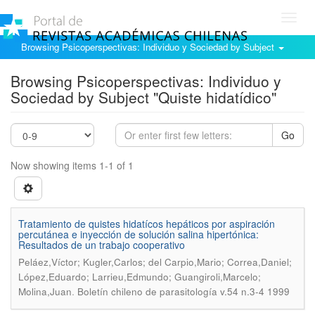
Toggl
navig
Browsing Psicoperspectivas: Individuo y Sociedad by Subject
Browsing Psicoperspectivas: Individuo y
Sociedad by Subject "Quiste hidatídico"
Go
Now showing items 1-1 of 1
Tratamiento de quistes hidatícos hepáticos por aspiración
percutánea e inyección de solución salina hipertónica:
Resultados de un trabajo cooperativo
Peláez,Víctor; Kugler,Carlos; del Carpio,Mario; Correa,Daniel;
López,Eduardo; Larrieu,Edmundo; Guangiroli,Marcelo;
.
Molina,Juan
Boletín chileno de parasitología v.54 n.3-4 1999