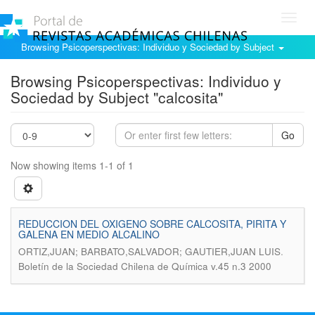
Toggl
navig
Browsing Psicoperspectivas: Individuo y Sociedad by Subject
Browsing Psicoperspectivas: Individuo y
Sociedad by Subject "calcosita"
Go
Now showing items 1-1 of 1
REDUCCION DEL OXIGENO SOBRE CALCOSITA, PIRITA Y
GALENA EN MEDIO ALCALINO
.
ORTIZ,JUAN; BARBATO,SALVADOR; GAUTIER,JUAN LUIS
Boletín de la Sociedad Chilena de Química v.45 n.3 2000