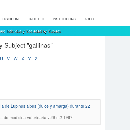
DISCIPLINE
INDEXED
INSTITUTIONS
ABOUT
as: Individuo y Sociedad by Subject
 Subject "gallinas"
U
V
W
X
Y
Z
la de Lupinus albus (dulce y amarga) durante 22
s de medicina veterinaria v.29 n.2 1997