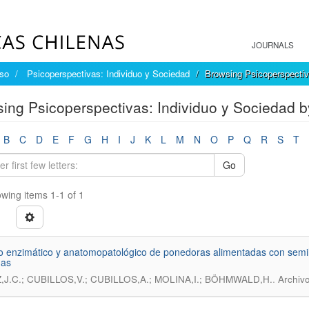
JOURNALS
íso
Psicoperspectivas: Individuo y Sociedad
Browsing Psicoperspectiv
ing Psicoperspectivas: Individuo y Sociedad by
B
C
D
E
F
G
H
I
J
K
L
M
N
O
P
Q
R
S
T
Go
wing items 1-1 of 1
o enzimático y anatomopatológico de ponedoras alimentadas con semil
as
.
,J.C.; CUBILLOS,V.; CUBILLOS,A.; MOLINA,I.; BÖHMWALD,H.
Archivo