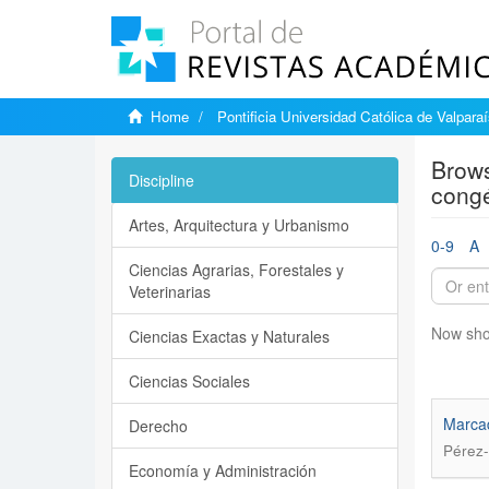
Home
Pontificia Universidad Católica de Valpara
Brows
Discipline
congé
Artes, Arquitectura y Urbanismo
0-9
A
Ciencias Agrarias, Forestales y
Veterinarias
Now sho
Ciencias Exactas y Naturales
Ciencias Sociales
Marcad
Derecho
Pérez-
Economía y Administración