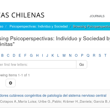
JOURNALS
íso
Psicoperspectivas: Individuo y Sociedad
Browsing Psicoperspectiv
ing Psicoperspectivas: Individuo y Sociedad 
nitas"
B
C
D
E
F
G
H
I
J
K
L
M
N
O
P
Q
R
S
T
Go
wing items 1-1 of 1
ores cutáneos congénitos de patología del sistema nervioso central
Cotapos A.,María Luisa; Uribe G.,Pablo; Krämer H.,Daniela; García B.,C