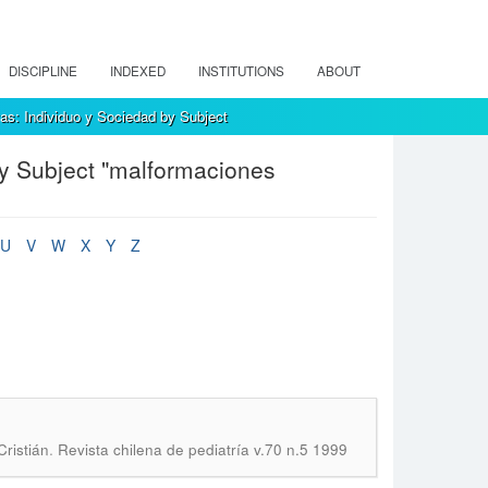
DISCIPLINE
INDEXED
INSTITUTIONS
ABOUT
as: Individuo y Sociedad by Subject
by Subject "malformaciones
U
V
W
X
Y
Z
.
ristián
Revista chilena de pediatría v.70 n.5 1999