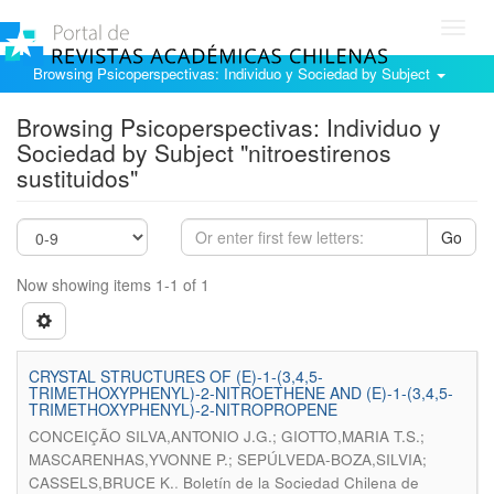
Toggl
navig
Browsing Psicoperspectivas: Individuo y Sociedad by Subject
Browsing Psicoperspectivas: Individuo y
Sociedad by Subject "nitroestirenos
sustituidos"
Go
Now showing items 1-1 of 1
CRYSTAL STRUCTURES OF (E)-1-(3,4,5-
TRIMETHOXYPHENYL)-2-NITROETHENE AND (E)-1-(3,4,5-
TRIMETHOXYPHENYL)-2-NITROPROPENE
CONCEIÇÃO SILVA,ANTONIO J.G.; GIOTTO,MARIA T.S.;
MASCARENHAS,YVONNE P.; SEPÚLVEDA-BOZA,SILVIA;
.
CASSELS,BRUCE K.
Boletín de la Sociedad Chilena de