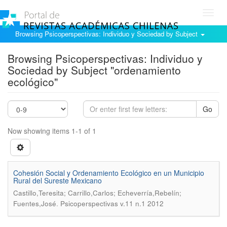
Toggl
navig
Browsing Psicoperspectivas: Individuo y Sociedad by Subject
Browsing Psicoperspectivas: Individuo y
Sociedad by Subject "ordenamiento
ecológico"
Go
Now showing items 1-1 of 1
Cohesión Social y Ordenamiento Ecológico en un Municipio
Rural del Sureste Mexicano
Castillo,Teresita; Carrillo,Carlos; Echeverría,Rebelín;
.
Fuentes,José
Psicoperspectivas v.11 n.1 2012