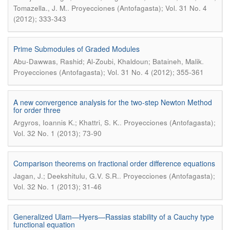
.
Tomazella., J. M.
Proyecciones (Antofagasta); Vol. 31 No. 4
(2012); 333-343
Prime Submodules of Graded Modules
.
Abu-Dawwas, Rashid; Al-Zoubi, Khaldoun; Bataineh, Malik
Proyecciones (Antofagasta); Vol. 31 No. 4 (2012); 355-361
A new convergence analysis for the two-step Newton Method
for order three
.
Argyros, Ioannis K.; Khattri, S. K.
Proyecciones (Antofagasta);
Vol. 32 No. 1 (2013); 73-90
Comparison theorems on fractional order difference equations
.
Jagan, J.; Deekshitulu, G.V. S.R.
Proyecciones (Antofagasta);
Vol. 32 No. 1 (2013); 31-46
Generalized Ulam—Hyers—Rassias stability of a Cauchy type
functional equation