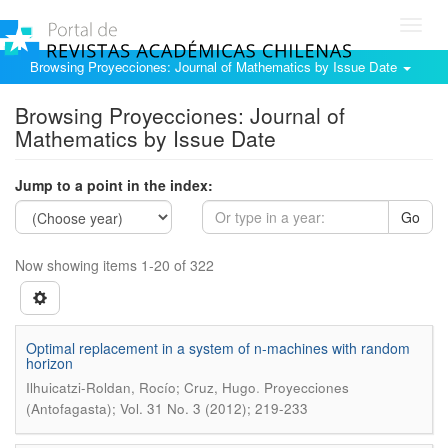
Toggl
navig
Browsing Proyecciones: Journal of Mathematics by Issue Date
Browsing Proyecciones: Journal of
Mathematics by Issue Date
Jump to a point in the index:
Go
Now showing items 1-20 of 322
Optimal replacement in a system of n-machines with random
horizon
.
Ilhuicatzi-Roldan, Rocío; Cruz, Hugo
Proyecciones
(Antofagasta); Vol. 31 No. 3 (2012); 219-233