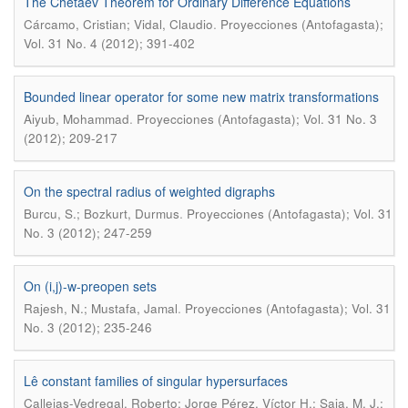
The Chetaev Theorem for Ordinary Difference Equations
.
Cárcamo, Cristian; Vidal, Claudio
Proyecciones (Antofagasta);
Vol. 31 No. 4 (2012); 391-402
Bounded linear operator for some new matrix transformations
.
Aiyub, Mohammad
Proyecciones (Antofagasta); Vol. 31 No. 3
(2012); 209-217
On the spectral radius of weighted digraphs
.
Burcu, S.; Bozkurt, Durmus
Proyecciones (Antofagasta); Vol. 31
No. 3 (2012); 247-259
On (i,j)-w-preopen sets
.
Rajesh, N.; Mustafa, Jamal
Proyecciones (Antofagasta); Vol. 31
No. 3 (2012); 235-246
Lê constant families of singular hypersurfaces
Callejas-Vedregal, Roberto; Jorge Pérez, Víctor H.; Saia, M. J.;