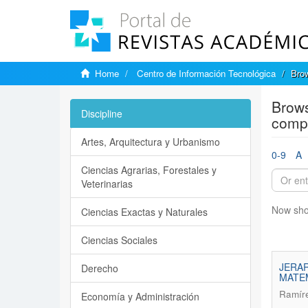
Home
Centro de Información Tecnológica
Brow
Brows
Discipline
comp
Artes, Arquitectura y Urbanismo
0-9
A
Ciencias Agrarias, Forestales y
Veterinarias
Now sho
Ciencias Exactas y Naturales
Ciencias Sociales
JERAR
Derecho
MATEM
Ramíre
Economía y Administración