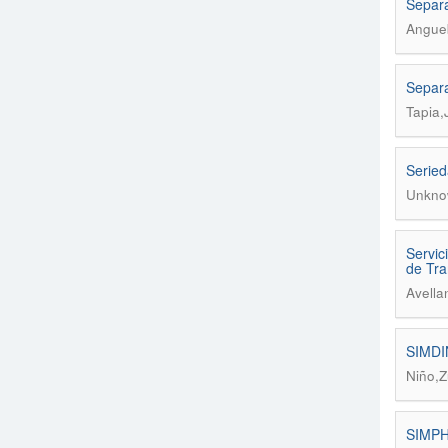
Separa
Angueb
Separa
Tapia,
Seried
Unkno
Servic
de Tra
Avella
SIMDIN
Niño,Z
SIMPHA