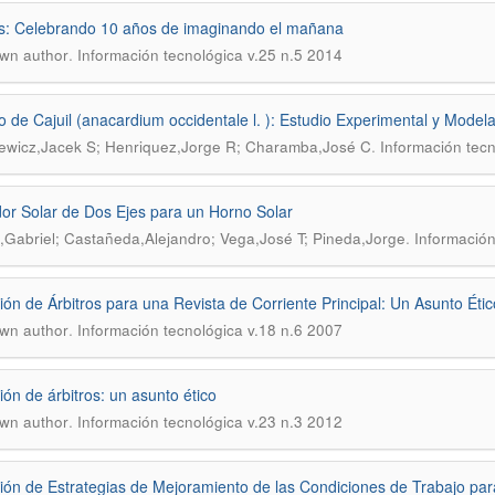
: Celebrando 10 años de imaginando el mañana
.
wn author
Información tecnológica v.25 n.5 2014
 de Cajuil (anacardium occidentale l. ): Estudio Experimental y Model
.
ewicz,Jacek S; Henriquez,Jorge R; Charamba,José C
Información tecn
or Solar de Dos Ejes para un Horno Solar
.
a,Gabriel; Castañeda,Alejandro; Vega,José T; Pineda,Jorge
Información
ión de Árbitros para una Revista de Corriente Principal: Un Asunto Étic
.
wn author
Información tecnológica v.18 n.6 2007
ión de árbitros: un asunto ético
.
wn author
Información tecnológica v.23 n.3 2012
ión de Estrategias de Mejoramiento de las Condiciones de Trabajo par