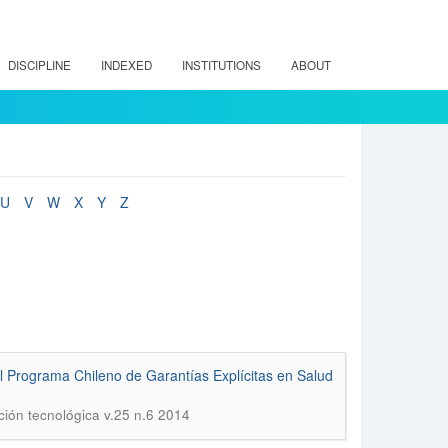
DISCIPLINE
INDEXED
INSTITUTIONS
ABOUT
U
V
W
X
Y
Z
l Programa Chileno de Garantías Explícitas en Salud
ción tecnológica v.25 n.6 2014