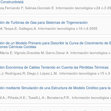
onstructivista
.
sa,Fernando F; Salinas,Gonzalo E
Información tecnológica v.24 n.3 2
ión de Turbinas de Gas para Sistemas de Trigeneración
.
M; Teopa,E; Gallegos,A
Información tecnológica v.16 n.6 2005
ión de un Modelo Primario para Describir la Curva de Crecimiento de B
ones Cárnicas Cocidas
.
María E; Vignolo,Graciela M; Garro,Oscar A
Información tecnológica v
ión Económica de Cables Teniendo en Cuenta las Pérdidas Térmicas
.
,J; Rodríguez,R; Diego,I; López,L.M.
Información tecnológica v.15 n.3
ión mediante Simulación de una Estructura de Modelo Cinético para la
a
.
.A.; Piñeda,H.E.; Toselli,L.A.; Bonaterra,F.R.
Información tecnológica 