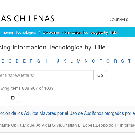
JOURNALS
ormación Tecnológica
Browsing Información Tecnológica by Title
ing Información Tecnológica by Title
B
C
D
E
F
G
H
I
J
K
L
M
N
O
P
Q
R
S
T
Go
wing items 888-907 of 1039
acción de los Adultos Mayores por el Uso de Audífonos otorgados por e
.
ante Ubilla,Miguel A; Vidal Silva,Cristian L; López,Leopoldo P
Informa