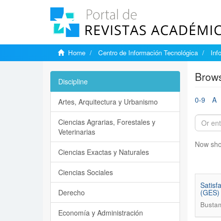
Home
Centro de Información Tecnológica
Inf
Brows
Discipline
0-9
A
Artes, Arquitectura y Urbanismo
Ciencias Agrarias, Forestales y
Veterinarias
Now sho
Ciencias Exactas y Naturales
Ciencias Sociales
Satisf
Derecho
(GES)
Bustam
Economía y Administración