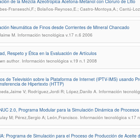
ción de la Mezcla Azeotrópica Acetona-Metanol con Cloruro de Litio
es-Franseschi,F.; Bolaños-Reynoso,E.; Castro-Montoya,A.; Cantú-Lo
ción Neumática de Finos desde Corrientes de Mineral Chancado
.
Jaime M
Información tecnológica v.17 n.6 2006
ad, Respeto y Ética en la Evaluación de Artículos
.
wn author
Información tecnológica v.19 n.1 2008
ios de Televisión sobre la Plataforma de Internet (IPTV-IMS) usando P
nsferencia de Hipertexto (HTTP)
.
neda,Jaime V; Rodríguez,Jordi R; López,Danilo A
Información tecnológ
UC 2.0, Programa Modular para la Simulación Dinámica de Procesos
.
ulay M; Pérez,Sergio A; León,Francisco
Información tecnológica v.17 
: Programa de Simulación para el Proceso de Producción de Aceite d