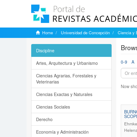
Home
Universidad de Concepción
Ciencia y 
Brows
Discipline
0-9
A
Artes, Arquitectura y Urbanismo
Ciencias Agrarias, Forestales y
Veterinarias
Now sho
Ciencias Exactas y Naturales
Ciencias Sociales
BURNO
SCOP
Derecho
Ehmke 
Helen
Economía y Administración