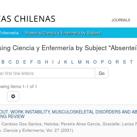
JOURNALS
Enfermería
Browsing Ciencia y Enfermería by Subject
ing Ciencia y Enfermería by Subject "Absente
B
C
D
E
F
G
H
I
J
K
L
M
N
O
P
Q
R
S
T
Go
wing items 1-1 of 1
UT, WORK INSTABILITY, MUSCULOSKELETAL DISORDERS AND AB
ING REVIEW
Cardoso Dos Santos, Heloisa; Pereira Aires Garcia, Gracielle; Larios Fr
.
a
Ciencia y Enfermería; Vol. 27 (2021)