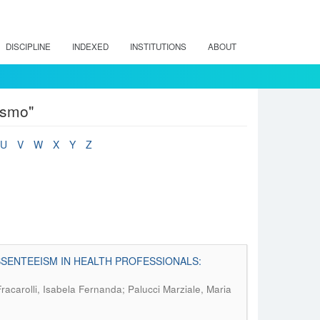
DISCIPLINE
INDEXED
INSTITUTIONS
ABOUT
ísmo"
U
V
W
X
Y
Z
SENTEEISM IN HEALTH PROFESSIONALS:
acarolli, Isabela Fernanda; Palucci Marziale, Maria