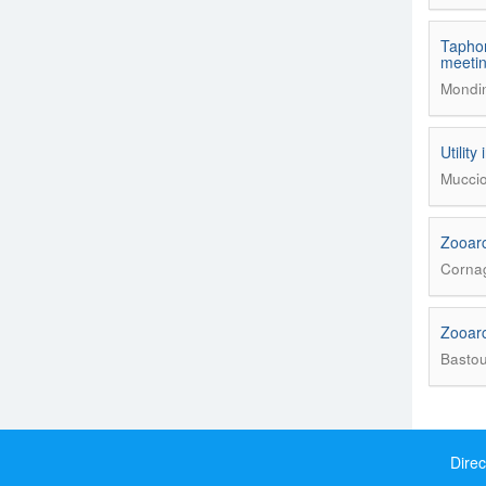
Taphon
meeti
Mondin
Utilit
Muccio
Zooarc
Cornag
Zooarc
Bastou
Direc