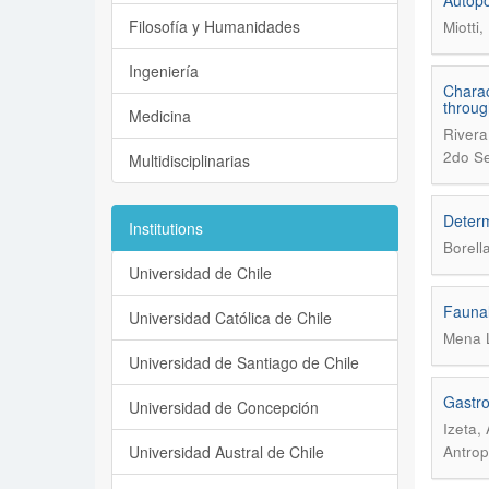
Autopo
Filosofía y Humanidades
Miotti
Ingeniería
Charac
throug
Medicina
Rivera
2do S
Multidisciplinarias
Determ
Institutions
Borell
Universidad de Chile
Faunal
Universidad Católica de Chile
Mena L
Universidad de Santiago de Chile
Gastro
Universidad de Concepción
Izeta,
Universidad Austral de Chile
Antrop