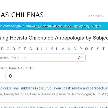
JOURNALS
de Antropología
Browsing Revista Chilena de Antropología by Subject
ing Revista Chilena de Antropología by Subjec
B
C
D
E
F
G
H
I
J
K
L
M
N
O
P
Q
R
S
T
Go
wing items 1-15 of 15
ological shell middens in the uruguayan coast: review and perspective
.
e, Laura; Martínez, Sergio
Revista Chilena de Antropología; Núm. 29 