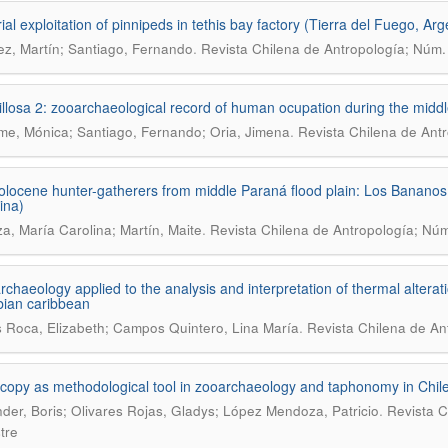
rial exploitation of pinnipeds in tethis bay factory (Tierra del Fuego, A
.
z, Martín; Santiago, Fernando
Revista Chilena de Antropología; Núm.
illosa 2: zooarchaeological record of human ocupation during the midd
.
e, Mónica; Santiago, Fernando; Oria, Jimena
Revista Chilena de Ant
olocene hunter-gatherers from middle Paraná flood plain: Los Bananos 
ina)
.
a, María Carolina; Martín, Maite
Revista Chilena de Antropología; Núm
rchaeology applied to the analysis and interpretation of thermal alterat
ian caribbean
.
Roca, Elizabeth; Campos Quintero, Lina María
Revista Chilena de An
copy as methodological tool in zooarchaeology and taphonomy in Chile
.
der, Boris; Olivares Rojas, Gladys; López Mendoza, Patricio
Revista C
tre