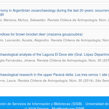
omy in Argentinian zooarchaeology during the last 20 years: occurrenc
ngs
.
i, Mariana; Muñoz, Sebastián
Revista Chilena de Antropología; Núm. 
y indices for brown brocket deer (mazama gouazoubira)
.
lo, Leonardo; Acosta, Alejandro
Revista Chilena de Antropología; Nú
haeological analysis of the Laguna El Doce site (Gral. López Departme
.
lia Fernández, Jimena
Revista Chilena de Antropología; Núm. 30 (20
haeological research in the upper Paraná delta: Los tres cerros 1 site 
.
rre, Laura
Revista Chilena de Antropología; Núm. 30 (2014): 2do Sem
ción de Servicios de Información y Bibliotecas (SISIB) - Universidad de
© 2019 Dspace - Modificado por SISIB