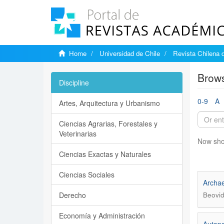
Home
Universidad de Chile
Revista Chilena 
Brows
Discipline
0-9
A
Artes, Arquitectura y Urbanismo
Ciencias Agrarias, Forestales y
Veterinarias
Now sho
Ciencias Exactas y Naturales
Ciencias Sociales
Archae
Derecho
Beovid
Economía y Administración