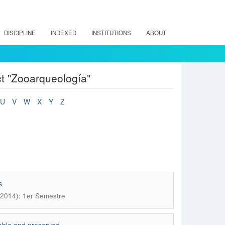
DISCIPLINE
INDEXED
INSTITUTIONS
ABOUT
t "Zooarqueología"
U
V
W
X
Y
Z
s
(2014): 1er Semestre