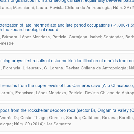
dials of guanacos from archaeological sites: equifinality between pala
.
, Laura; Marchionni, Laura
Revista Chilena de Antropología; Núm. 29 (
terization of late intermediate and late period occupations (~1.000-1.5
h the zooarchaeological record
, Bárbara; López Mendoza, Patricio; Cartajena, Isabel; Santander, Bori
emestre
ining preys: first results of osteometric identification of otariids from
.
a, Florencia; L’Heureux, G. Lorena
Revista Chilena de Antropología; N
 remains from the upper levels of Los Carneros cave (Alto Chacabuco, 
.
arraín, Francisco; López Mendoza, Patricio
Revista Chilena de Antro
pods from the rockshelter deodoro roca (sector B), Ongamira Valley (Co
 Andrés D.; Costa, Thiago; Gordillo, Sandra; Cattáneo, Roxana; Boretto
ología; Núm. 29 (2014): 1er Semestre