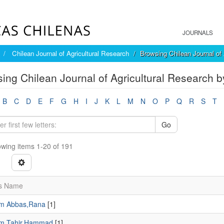
JOURNALS
Chilean Journal of Agricultural Research
Browsing Chilean Journal of 
ing Chilean Journal of Agricultural Research b
B
C
D
E
F
G
H
I
J
K
L
M
N
O
P
Q
R
S
T
Go
wing items 1-20 of 191
s Name
m Abbas,Rana
[1]
m Tahir,Hammad
[1]