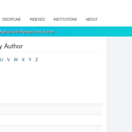
DISCIPLINE
INDEXED
INSTITUTIONS
ABOUT
Agricultural Research by Author
y Author
U
V
W
X
Y
Z