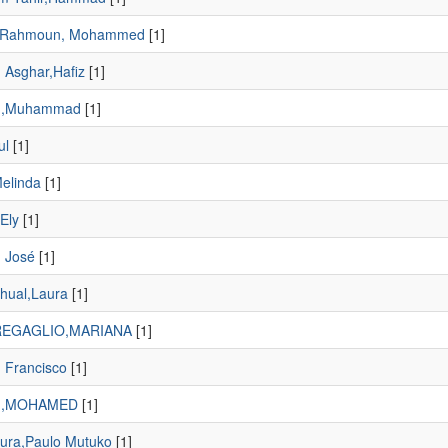
b Rahmoun, Mohammed
[1]
Asghar,Hafiz
[1]
,Muhammad
[1]
ul
[1]
elinda
[1]
Ely
[1]
 José
[1]
hual,Laura
[1]
REGAGLIO,MARIANA
[1]
, Francisco
[1]
I,MOHAMED
[1]
ra,Paulo Mutuko
[1]