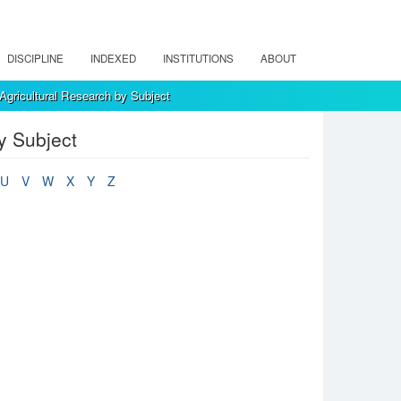
DISCIPLINE
INDEXED
INSTITUTIONS
ABOUT
Agricultural Research by Subject
y Subject
U
V
W
X
Y
Z