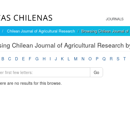
JOURNALS
Chilean Journal of Agricultural Research
Browsing Chilean Journal of 
ing Chilean Journal of Agricultural Research b
B
C
D
E
F
G
H
I
J
K
L
M
N
O
P
Q
R
S
T
Go
here are no results for this browse.