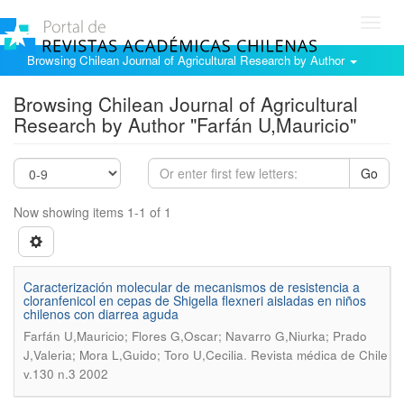
Toggl
navig
Browsing Chilean Journal of Agricultural Research by Author
Browsing Chilean Journal of Agricultural
Research by Author "Farfán U,Mauricio"
Go
Now showing items 1-1 of 1
Caracterización molecular de mecanismos de resistencia a
cloranfenicol en cepas de Shigella flexneri aisladas en niños
chilenos con diarrea aguda
Farfán U,Mauricio; Flores G,Oscar; Navarro G,Niurka; Prado
.
J,Valeria; Mora L,Guido; Toro U,Cecilia
Revista médica de Chile
v.130 n.3 2002