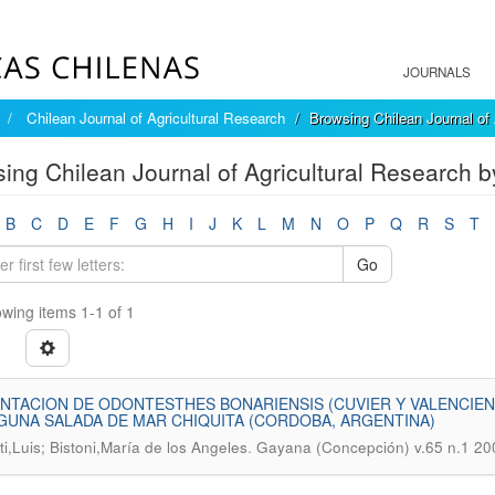
JOURNALS
Chilean Journal of Agricultural Research
Browsing Chilean Journal of 
ing Chilean Journal of Agricultural Research by
B
C
D
E
F
G
H
I
J
K
L
M
N
O
P
Q
R
S
T
Go
wing items 1-1 of 1
NTACION DE ODONTESTHES BONARIENSIS (CUVIER Y VALENCIENN
GUNA SALADA DE MAR CHIQUITA (CORDOBA, ARGENTINA)
.
ti,Luis; Bistoni,María de los Angeles
Gayana (Concepción) v.65 n.1 20