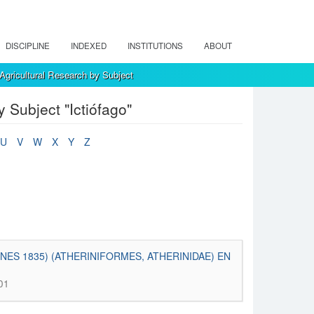
DISCIPLINE
INDEXED
INSTITUTIONS
ABOUT
Agricultural Research by Subject
 Subject "Ictiófago"
U
V
W
X
Y
Z
ES 1835) (ATHERINIFORMES, ATHERINIDAE) EN
01