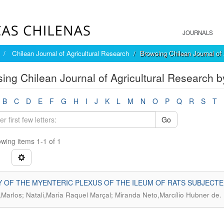
JOURNALS
Chilean Journal of Agricultural Research
Browsing Chilean Journal of 
ing Chilean Journal of Agricultural Research by
B
C
D
E
F
G
H
I
J
K
L
M
N
O
P
Q
R
S
T
Go
wing items 1-1 of 1
 OF THE MYENTERIC PLEXUS OF THE ILEUM OF RATS SUBJECT
.
,Marlos; Natali,Maria Raquel Marçal; Miranda Neto,Marcílio Hubner de