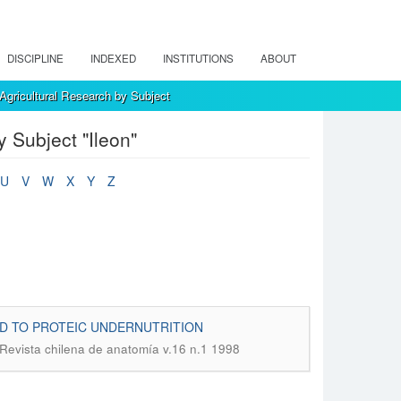
DISCIPLINE
INDEXED
INSTITUTIONS
ABOUT
Agricultural Research by Subject
 Subject "Ileon"
U
V
W
X
Y
Z
ED TO PROTEIC UNDERNUTRITION
Revista chilena de anatomía v.16 n.1 1998