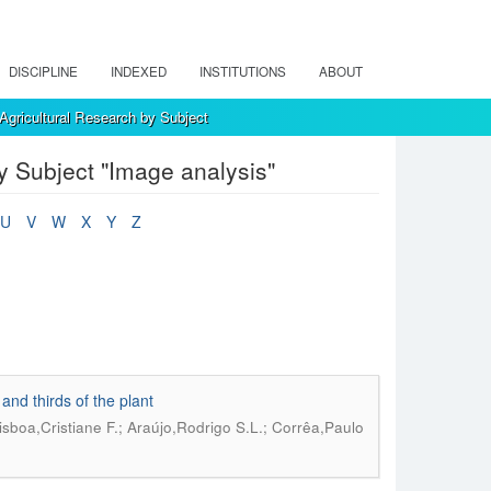
DISCIPLINE
INDEXED
INSTITUTIONS
ABOUT
Agricultural Research by Subject
y Subject "Image analysis"
U
V
W
X
Y
Z
and thirds of the plant
isboa,Cristiane F.; Araújo,Rodrigo S.L.; Corrêa,Paulo