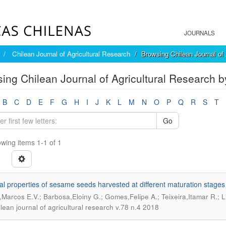
JOURNALS
Chilean Journal of Agricultural Research
Browsing Chilean Journal of 
ing Chilean Journal of Agricultural Research b
B
C
D
E
F
G
H
I
J
K
L
M
N
O
P
Q
R
S
T
Go
wing items 1-1 of 1
al properties of sesame seeds harvested at different maturation stages 
,Marcos E.V.; Barbosa,Eloiny G.; Gomes,Felipe A.; Teixeira,Itamar R.; L
lean journal of agricultural research v.78 n.4 2018