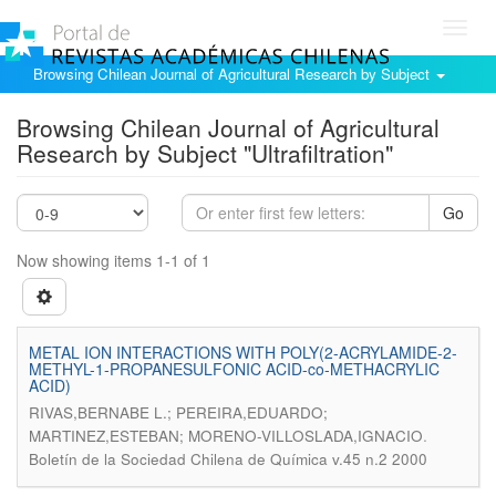
Toggl
navig
Browsing Chilean Journal of Agricultural Research by Subject
Browsing Chilean Journal of Agricultural
Research by Subject "Ultrafiltration"
Go
Now showing items 1-1 of 1
METAL ION INTERACTIONS WITH POLY(2-ACRYLAMIDE-2-
METHYL-1-PROPANESULFONIC ACID-co-METHACRYLIC
ACID)
RIVAS,BERNABE L.; PEREIRA,EDUARDO;
.
MARTINEZ,ESTEBAN; MORENO-VILLOSLADA,IGNACIO
Boletín de la Sociedad Chilena de Química v.45 n.2 2000