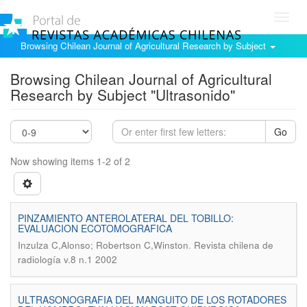
Toggl
navig
Browsing Chilean Journal of Agricultural Research by Subject
Browsing Chilean Journal of Agricultural
Research by Subject "Ultrasonido"
Go
Now showing items 1-2 of 2
PINZAMIENTO ANTEROLATERAL DEL TOBILLO:
EVALUACION ECOTOMOGRAFICA
.
Inzulza C,Alonso; Robertson C,Winston
Revista chilena de
radiología v.8 n.1 2002
ULTRASONOGRAFIA DEL MANGUITO DE LOS ROTADORES