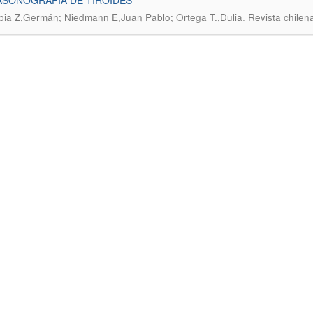
ASONOGRAFIA DE TIROIDES
.
bia Z,Germán; Niedmann E,Juan Pablo; Ortega T.,Dulia
Revista chilen