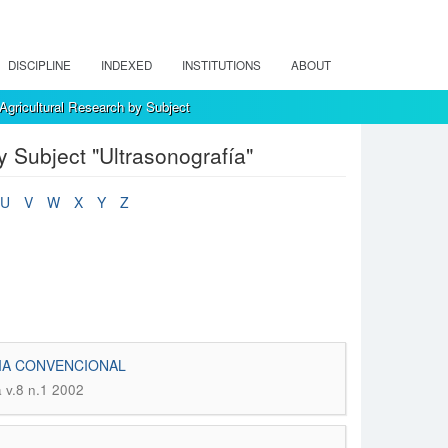
DISCIPLINE
INDEXED
INSTITUTIONS
ABOUT
Agricultural Research by Subject
y Subject "Ultrasonografía"
U
V
W
X
Y
Z
IA CONVENCIONAL
a v.8 n.1 2002