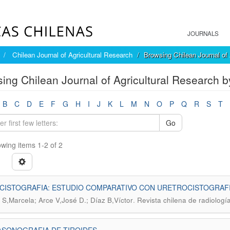
JOURNALS
Chilean Journal of Agricultural Research
Browsing Chilean Journal of 
ing Chilean Journal of Agricultural Research b
B
C
D
E
F
G
H
I
J
K
L
M
N
O
P
Q
R
S
T
Go
wing items 1-2 of 2
CISTOGRAFIA: ESTUDIO COMPARATIVO CON URETROCISTOGRAF
.
 S,Marcela; Arce V,José D.; Díaz B,Víctor
Revista chilena de radiologí