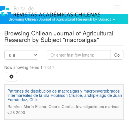
Toggl
navig
Browsing Chilean Journal of Agricultural Research by Subject
Browsing Chilean Journal of Agricultural
Research by Subject "macroalgas"
Go
Now showing items 1-1 of 1
Patrones de distribución de macroalgas y macroinvertebrados
intermareales de la isla Robinson Crusoe, archipiélago de Juan
Fernández, Chile
.
Ramírez,María Eliana; Osorio,Cecilia
Investigaciones marinas
v.28 2000