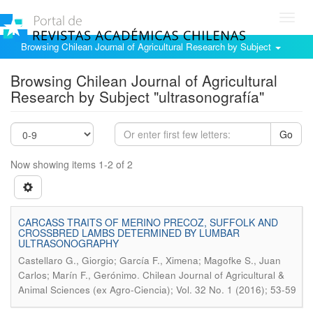
Toggl
navig
Browsing Chilean Journal of Agricultural Research by Subject
Browsing Chilean Journal of Agricultural
Research by Subject "ultrasonografía"
Go
Now showing items 1-2 of 2
CARCASS TRAITS OF MERINO PRECOZ, SUFFOLK AND
CROSSBRED LAMBS DETERMINED BY LUMBAR
ULTRASONOGRAPHY
Castellaro G., Giorgio; García F., Ximena; Magofke S., Juan
.
Carlos; Marín F., Gerónimo
Chilean Journal of Agricultural &
Animal Sciences (ex Agro-Ciencia); Vol. 32 No. 1 (2016); 53-59