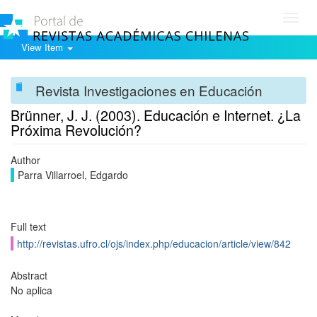
Toggl
navig
View Item
Revista Investigaciones en Educación
Brünner, J. J. (2003). Educación e Internet. ¿La
Próxima Revolución?
Author
Parra Villarroel, Edgardo
Full text
http://revistas.ufro.cl/ojs/index.php/educacion/article/view/842
Abstract
No aplica