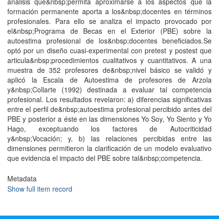
análisis que&nbsp;permita aproximarse a los aspectos que la
formación permanente aporta a los&nbsp;docentes en términos
profesionales. Para ello se analiza el impacto provocado por
el&nbsp;Programa de Becas en el Exterior (PBE) sobre la
autoestima profesional de los&nbsp;docentes beneficiados.Se
optó por un diseño cuasi-experimental con pretest y postest que
articula&nbsp;procedimientos cualitativos y cuantitativos. A una
muestra de 352 profesores de&nbsp;nivel básico se validó y
aplicó la Escala de Autoestima de profesores de Arzola
y&nbsp;Collarte (1992) destinada a evaluar tal competencia
profesional. Los resultados revelaron: a) diferencias significativas
entre el perfil de&nbsp;autoestima profesional percibido antes del
PBE y posterior a éste en las dimensiones Yo Soy, Yo Siento y Yo
Hago, exceptuando los factores de Autocriticidad
y&nbsp;Vocación; y, b) las relaciones percibidas entre las
dimensiones permitieron la clarificación de un modelo evaluativo
que evidencia el impacto del PBE sobre tal&nbsp;competencia.
Metadata
Show full item record