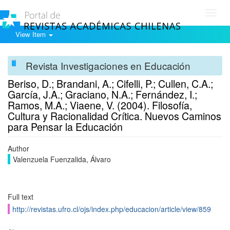
Toggl
navig
View Item
Revista Investigaciones en Educación
Beriso, D.; Brandani, A.; Cifelli, P.; Cullen, C.A.;
García, J.A.; Graciano, N.A.; Fernández, I.;
Ramos, M.A.; Viaene, V. (2004). Filosofía,
Cultura y Racionalidad Crítica. Nuevos Caminos
para Pensar la Educación
Author
Valenzuela Fuenzalida, Álvaro
Full text
http://revistas.ufro.cl/ojs/index.php/educacion/article/view/859