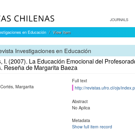
JOURNALS
estigaciones en Educación
View Item
vista Investigaciones en Educación
, I. (2007). La Educación Emocional del Profesorado
s. Reseña de Margarita Baeza
Full text
Cortés, Margarita
http://revistas.ufro.cl/ojs/index
Abstract
No Aplica
Metadata
Show full item record