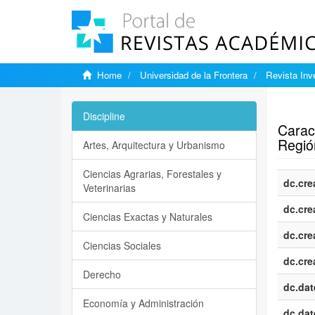
Home
Universidad de la Frontera
Revista Inv
Show si
Discipline
Caract
Región
Artes, Arquitectura y Urbanismo
Ciencias Agrarias, Forestales y
dc.cre
Veterinarias
dc.cre
Ciencias Exactas y Naturales
dc.cre
Ciencias Sociales
dc.cre
Derecho
dc.dat
Economía y Administración
dc.dat