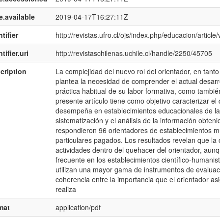
e.available
2019-04-17T16:27:11Z
tifier
http://revistas.ufro.cl/ojs/index.php/educacion/article
tifier.uri
http://revistaschilenas.uchile.cl/handle/2250/45705
cription
La complejidad del nuevo rol del orientador, en tanto
plantea la necesidad de comprender el actual desarro
práctica habitual de su labor formativa, como tambi
presente artículo tiene como objetivo caracterizar el
desempeña en establecimientos educacionales de la r
sistematización y el análisis de la información obten
respondieron 96 orientadores de establecimientos mu
particulares pagados. Los resultados revelan que la 
actividades dentro del quehacer del orientador, aunq
frecuente en los establecimientos científico-humanist
utilizan una mayor gama de instrumentos de evaluaci
coherencia entre la importancia que el orientador asi
realiza
mat
application/pdf