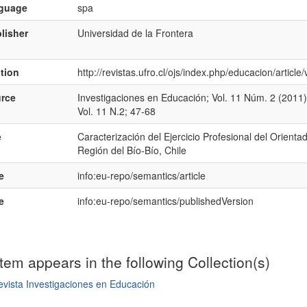
nguage
spa
lisher
Universidad de la Frontera
ation
http://revistas.ufro.cl/ojs/index.php/educacion/articl
rce
Investigaciones en Educación; Vol. 11 Núm. 2 (2011)
Vol. 11 N.2; 47-68
e
Caracterización del Ejercicio Profesional del Orient
Región del Bío-Bío, Chile
e
info:eu-repo/semantics/article
e
info:eu-repo/semantics/publishedVersion
item appears in the following Collection(s)
vista Investigaciones en Educación
mple item record