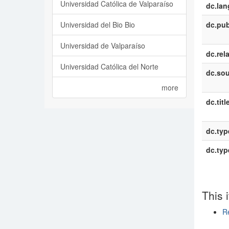
Universidad Católica de Valparaíso
dc.la
Universidad del Bio Bio
dc.pub
Universidad de Valparaíso
dc.rel
Universidad Católica del Norte
dc.sou
more
dc.titl
dc.typ
dc.typ
This 
Re
Show si