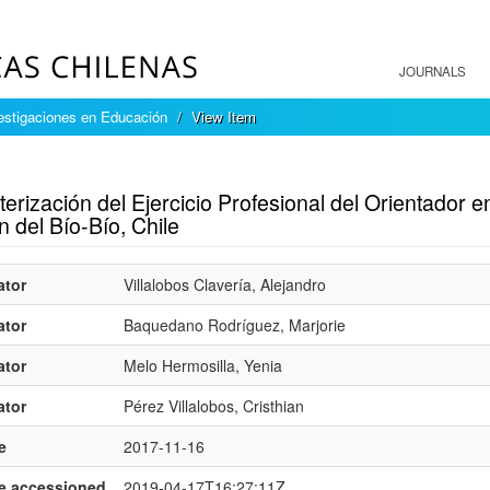
JOURNALS
estigaciones en Educación
View Item
mple item record
erización del Ejercicio Profesional del Orientador 
 del Bío-Bío, Chile
ator
Villalobos Clavería, Alejandro
ator
Baquedano Rodríguez, Marjorie
ator
Melo Hermosilla, Yenia
ator
Pérez Villalobos, Cristhian
e
2017-11-16
e.accessioned
2019-04-17T16:27:11Z