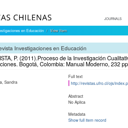
JOURNALS
estigaciones en Educación
View Item
vista Investigaciones en Educación
TA, P. (2011).Proceso de la Investigación Cualitati
aciones. Bogotá, Colombia: Manual Moderno, 232 pp
Full text
a, Sandra
http://revistas.ufro.cl/ojs/inde
Abstract
No Aplica
Metadata
Show full item record