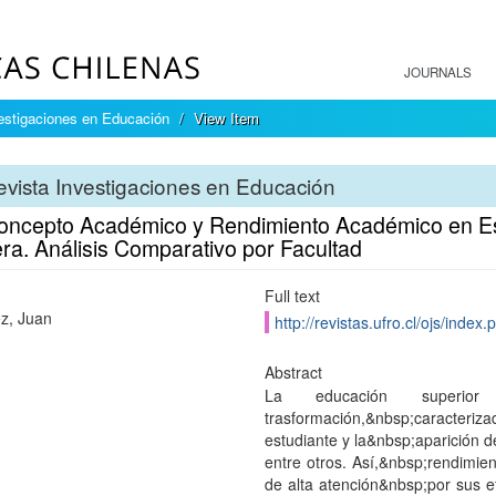
JOURNALS
estigaciones en Educación
View Item
vista Investigaciones en Educación
oncepto Académico y Rendimiento Académico en Est
ra. Análisis Comparativo por Facultad
Full text
z, Juan
http://revistas.ufro.cl/ojs/inde
Abstract
La educación superi
trasformación,&nbsp;caracteriza
estudiante y la&nbsp;aparición d
entre otros. Así,&nbsp;rendimi
de alta atención&nbsp;por sus ef