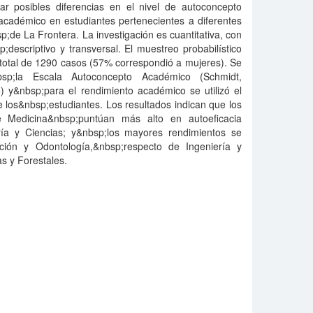
ar posibles diferencias en el nivel de autoconcepto
cadémico en estudiantes pertenecientes a diferentes
p;de La Frontera. La investigación es cuantitativa, con
descriptivo y transversal. El muestreo probabilístico
;total de 1290 casos (57% correspondió a mujeres). Se
sp;la Escala Autoconcepto Académico (Schmidt,
y&nbsp;para el rendimiento académico se utilizó el
los&nbsp;estudiantes. Los resultados indican que los
e Medicina&nbsp;puntúan más alto en autoeficacia
ía y Ciencias; y&nbsp;los mayores rendimientos se
ción y Odontología,&nbsp;respecto de Ingeniería y
s y Forestales.