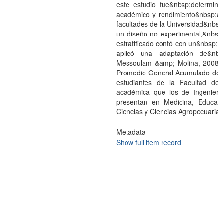
este estudio fue&nbsp;determin
académico y rendimiento&nbsp;a
facultades de la Universidad&nbs
un diseño no experimental,&nbsp;
estratificado contó con un&nbsp
aplicó una adaptación de&nb
Messoulam &amp; Molina, 2008) 
Promedio General Acumulado de 
estudiantes de la Facultad d
académica que los de Ingenier
presentan en Medicina, Educa
Ciencias y Ciencias Agropecuaria
Metadata
Show full item record