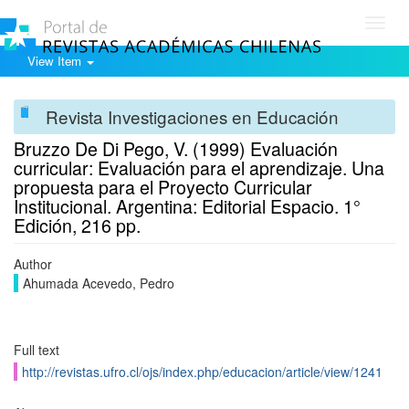
Toggl
navig
View Item
Revista Investigaciones en Educación
Bruzzo De Di Pego, V. (1999) Evaluación
curricular: Evaluación para el aprendizaje. Una
propuesta para el Proyecto Curricular
Institucional. Argentina: Editorial Espacio. 1°
Edición, 216 pp.
Author
Ahumada Acevedo, Pedro
Full text
http://revistas.ufro.cl/ojs/index.php/educacion/article/view/1241