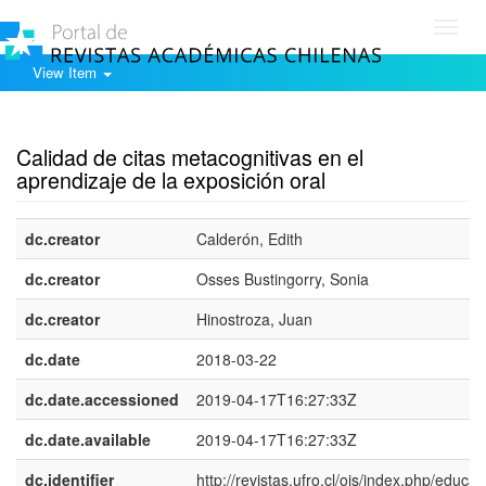
Toggl
navig
View Item
Show simple item record
Calidad de citas metacognitivas en el
aprendizaje de la exposición oral
dc.creator
Calderón, Edith
dc.creator
Osses Bustingorry, Sonia
dc.creator
Hinostroza, Juan
dc.date
2018-03-22
dc.date.accessioned
2019-04-17T16:27:33Z
dc.date.available
2019-04-17T16:27:33Z
dc.identifier
http://revistas.ufro.cl/ojs/index.php/educac