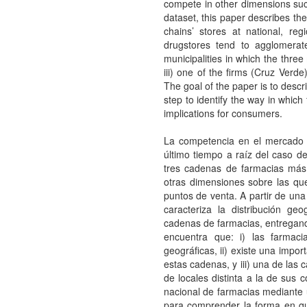
compete in other dimensions such
dataset, this paper describes th
chains’ stores at national, reg
drugstores tend to agglomerate
municipalities in which the thre
iii) one of the firms (Cruz Verde
The goal of the paper is to descr
step to identify the way in which
implications for consumers.
La competencia en el mercado d
último tiempo a raíz del caso de
tres cadenas de farmacias más 
otras dimensiones sobre las qu
puntos de venta. A partir de un
caracteriza la distribución ge
cadenas de farmacias, entregando
encuentra que: i) las farmac
geográficas, ii) existe una impo
estas cadenas, y iii) una de las
de locales distinta a la de sus 
nacional de farmacias mediante u
para comprender la forma en qu