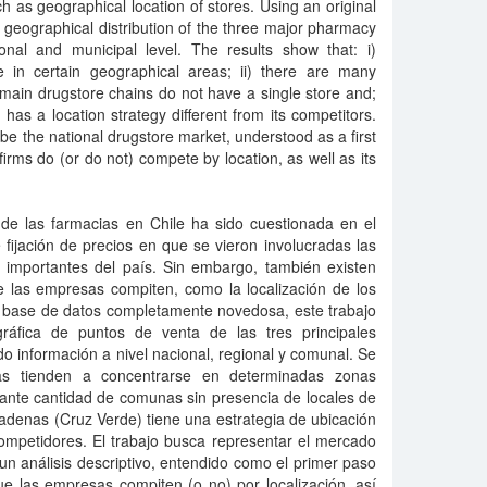
 as geographical location of stores. Using an original
e geographical distribution of the three major pharmacy
ional and municipal level. The results show that: i)
 in certain geographical areas; ii) there are many
e main drugstore chains do not have a single store and;
) has a location strategy different from its competitors.
ibe the national drugstore market, understood as a first
 firms do (or do not) compete by location, as well as its
e las farmacias en Chile ha sido cuestionada en el
 fijación de precios en que se vieron involucradas las
importantes del país. Sin embargo, también existen
e las empresas compiten, como la localización de los
a base de datos completamente novedosa, este trabajo
ográfica de puntos de venta de las tres principales
 información a nivel nacional, regional y comunal. Se
ias tienden a concentrarse en determinadas zonas
rtante cantidad de comunas sin presencia de locales de
 cadenas (Cruz Verde) tiene una estrategia de ubicación
competidores. El trabajo busca representar el mercado
n análisis descriptivo, entendido como el primer paso
e las empresas compiten (o no) por localización, así