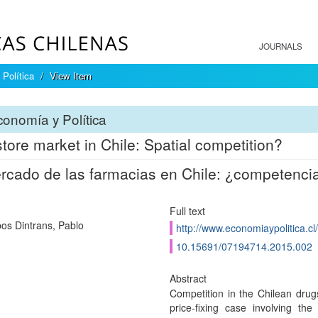
JOURNALS
Política
View Item
onomía y Política
tore market in Chile: Spatial competition?
rcado de las farmacias en Chile: ¿competencia
Full text
bos Dintrans, Pablo
http://www.economiaypolitica.cl
10.15691/07194714.2015.002
Abstract
Competition in the Chilean dru
price-fixing case involving th