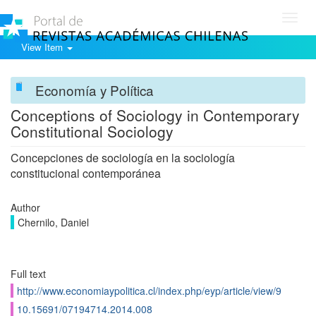
Toggl
navig
View Item
Economía y Política
Conceptions of Sociology in Contemporary
Constitutional Sociology
Concepciones de sociología en la sociología
constitucional contemporánea
Author
Chernilo, Daniel
Full text
http://www.economiaypolitica.cl/index.php/eyp/article/view/9
10.15691/07194714.2014.008