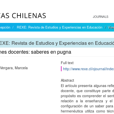
JOURNALS
cepción
REXE: Revista de Estudios y Experiencias en Educación
Vie
XE: Revista de Estudios y Experiencias en Educaci
nes docentes: saberes en pugna
Full text
Vergara, Marcela
http://www.rexe.cl/ojournal/inde
Abstract
El artículo presenta algunas refl
docente, que constituye parte d
propósito es comprender el senti
relación a la enseñanza y el
configuración de un saber para l
hermenéutica utiliza como técn