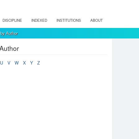
DISCIPLINE
INDEXED
INSTITUTIONS
ABOUT
 by Author
 Author
U
V
W
X
Y
Z