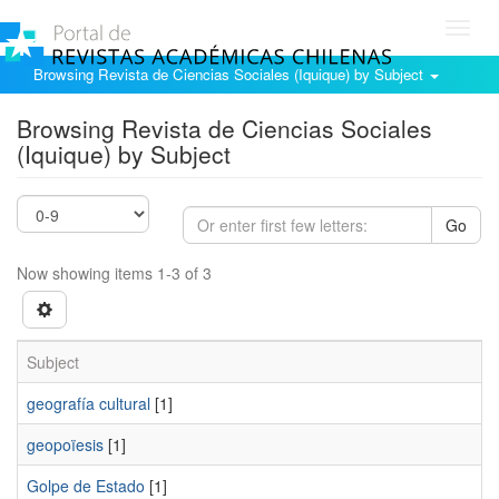
Toggl
navig
Browsing Revista de Ciencias Sociales (Iquique) by Subject
Browsing Revista de Ciencias Sociales
(Iquique) by Subject
Go
Now showing items 1-3 of 3
Subject
geografía cultural
[1]
geopoïesis
[1]
Golpe de Estado
[1]