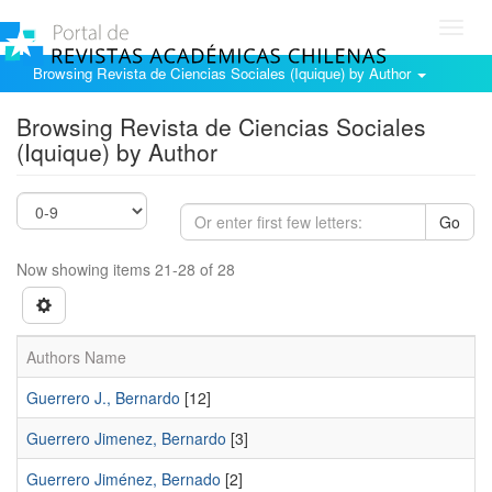
Toggl
navig
Browsing Revista de Ciencias Sociales (Iquique) by Author
Browsing Revista de Ciencias Sociales
(Iquique) by Author
Go
Now showing items 21-28 of 28
Authors Name
Guerrero J., Bernardo
[12]
Guerrero Jimenez, Bernardo
[3]
Guerrero Jiménez, Bernado
[2]