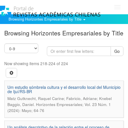
Toggl
navig
Browsing Horizontes Empresariales by Title
Browsing Horizontes Empresariales by Title
Go
Now showing items 218-224 of 224
Um estudio sómbrela cultura y el desarrollo local del Município
de Ijuí/RS-BR
Matz Gutknecht, Raquel Carine; Fabricio, Adriane; Knebel
.
Baggio, Daniel
Horizontes Empresariales; Vol. 23 Núm. 1
(2024): Mayo; 64-76
Un análisis descriptivo de la relación entre el proceso de