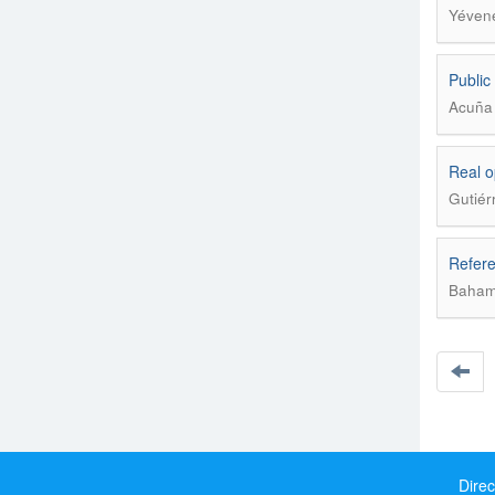
Yévene
Public
Acuña 
Real o
Gutiér
Refere
Baham
Direc