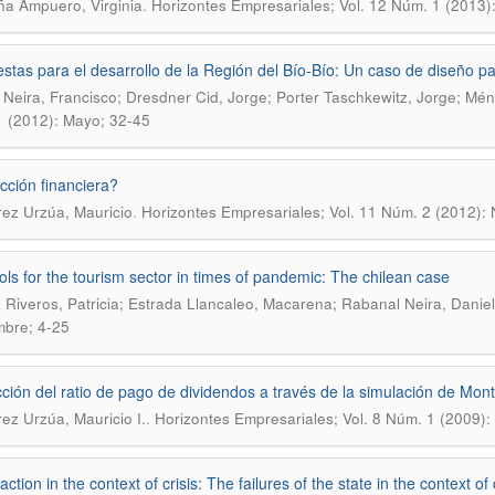
.
a Ampuero, Virginia
Horizontes Empresariales; Vol. 12 Núm. 1 (2013)
stas para el desarrollo de la Región del Bío-Bío: Un caso de diseño part
 Neira, Francisco; Dresdner Cid, Jorge; Porter Taschkewitz, Jorge; Mén
 (2012): Mayo; 32-45
cción financiera?
.
rez Urzúa, Mauricio
Horizontes Empresariales; Vol. 11 Núm. 2 (2012):
ols for the tourism sector in times of pandemic: The chilean case
 Riveros, Patricia; Estrada Llancaleo, Macarena; Rabanal Neira, Danie
bre; 4-25
ción del ratio de pago de dividendos a través de la simulación de Mont
.
rez Urzúa, Mauricio I.
Horizontes Empresariales; Vol. 8 Núm. 1 (2009):
action in the context of crisis: The failures of the state in the context of