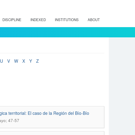
DISCIPLINE
INDEXED
INSTITUTIONS
ABOUT
U
V
W
X
Y
Z
ca territorial: El caso de la Región del Bío-Bío
ayo; 47-57