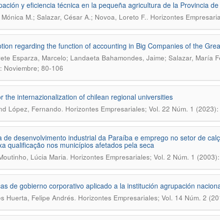
ipación y eficiencia técnica en la pequeña agricultura de la Provincia de
.
 Mónica M.; Salazar, César A.; Novoa, Loreto F.
Horizontes Empresaria
tion regarding the function of accounting in Big Companies of the Gre
ete Esparza, Marcelo; Landaeta Bahamondes, Jaime; Salazar, María 
: Noviembre; 80-106
r the internazionalization of chilean regional universities
.
nd López, Fernando
Horizontes Empresariales; Vol. 22 Núm. 1 (2023)
ca de desenvolvimento industrial da Paraíba e emprego no setor de c
xa qualificação nos municípios afetados pela seca
.
outinho, Lúcia Maria
Horizontes Empresariales; Vol. 2 Núm. 1 (2003)
cas de gobierno corporativo aplicado a la institución agrupación nacion
.
s Huerta, Felipe Andrés
Horizontes Empresariales; Vol. 14 Núm. 2 (2