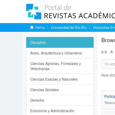
Home
Universidad del Bío-Bío
Horizontes Em
Brows
Discipline
0-9
A
Artes, Arquitectura y Urbanismo
Ciencias Agrarias, Forestales y
Veterinarias
Now sho
Ciencias Exactas y Naturales
Ciencias Sociales
Partic
Derecho
Yévene
Economía y Administración