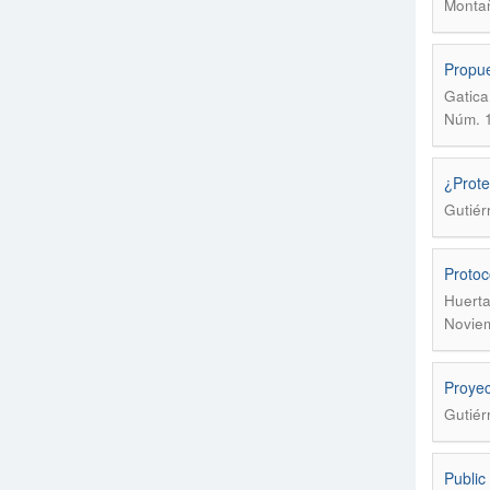
Montañ
Propue
Gatica
Núm. 1
¿Prote
Gutiér
Protoc
Huerta
Noviem
Proyec
Gutiér
Public 