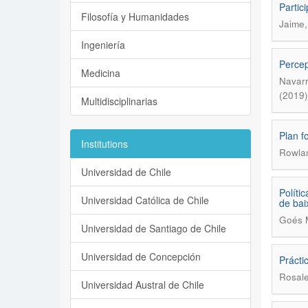
Partic
Filosofía y Humanidades
Jaime,
Ingeniería
Percep
Medicina
Navarr
(2019)
Multidisciplinarias
Plan fo
Institutions
Rowla
Universidad de Chile
Políti
Universidad Católica de Chile
de bai
Goés M
Universidad de Santiago de Chile
Universidad de Concepción
Prácti
Rosale
Universidad Austral de Chile