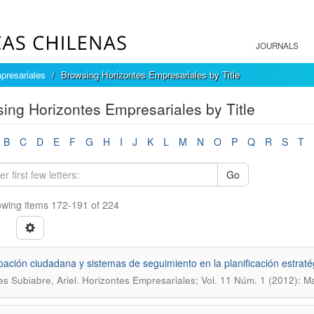
JOURNALS
presariales
Browsing Horizontes Empresariales by Title
ing Horizontes Empresariales by Title
B
C
D
E
F
G
H
I
J
K
L
M
N
O
P
Q
R
S
T
Go
wing items 172-191 of 224
ipación ciudadana y sistemas de seguimiento en la planificación estratégi
.
s Subiabre, Ariel
Horizontes Empresariales; Vol. 11 Núm. 1 (2012): M