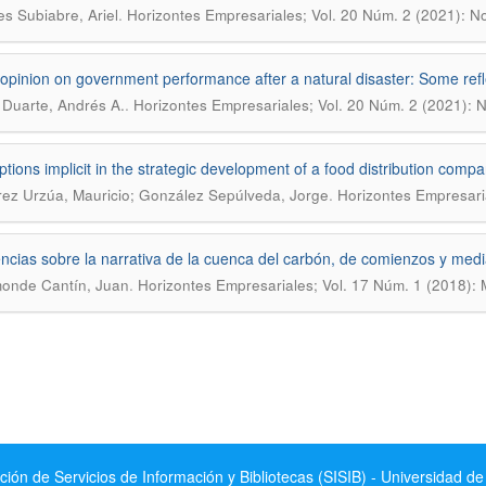
.
s Subiabre, Ariel
Horizontes Empresariales; Vol. 20 Núm. 2 (2021): N
 opinion on government performance after a natural disaster: Some refl
.
Duarte, Andrés A.
Horizontes Empresariales; Vol. 20 Núm. 2 (2021): 
ptions implicit in the strategic development of a food distribution comp
.
rez Urzúa, Mauricio; González Sepúlveda, Jorge
Horizontes Empresari
ncias sobre la narrativa de la cuenca del carbón, de comienzos y medi
.
onde Cantín, Juan
Horizontes Empresariales; Vol. 17 Núm. 1 (2018):
ción de Servicios de Información y Bibliotecas (SISIB) - Universidad de