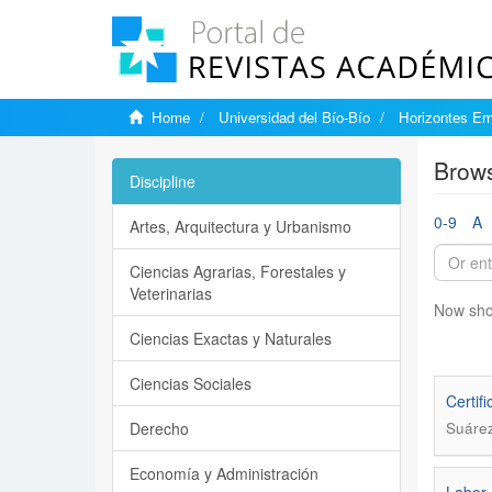
Home
Universidad del Bío-Bío
Horizontes Em
Brows
Discipline
0-9
A
Artes, Arquitectura y Urbanismo
Ciencias Agrarias, Forestales y
Veterinarias
Now sho
Ciencias Exactas y Naturales
Ciencias Sociales
Certif
Derecho
Suárez
Economía y Administración