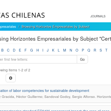
JOURNALS
presariales
Browsing Horizontes Empresariales by Subject
ing Horizontes Empresariales by Subject "Certi
B
C
D
E
F
G
H
I
J
K
L
M
N
O
P
Q
R
S
T
Go
wing items 1-2 of 2
ication of labor competencies for sustainable development
.
 Gracida, Héctor Guillermo; Sandoval Godoy, Sergio Alfonso
Horizont