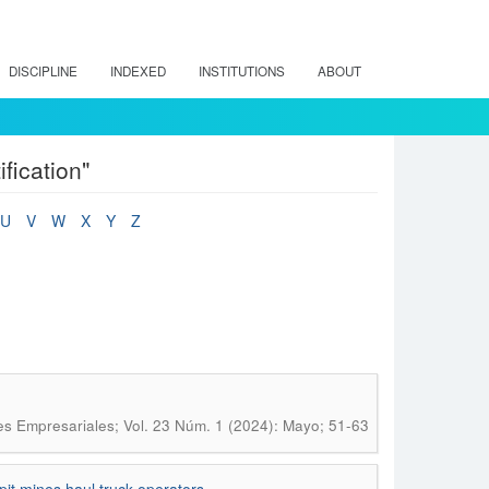
DISCIPLINE
INDEXED
INSTITUTIONS
ABOUT
fication"
U
V
W
X
Y
Z
es Empresariales; Vol. 23 Núm. 1 (2024): Mayo; 51-63