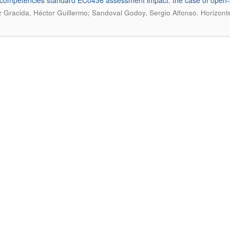
competencies standard EC0436 assessment impact: the case of open-pi
.
 Gracida, Héctor Guillermo; Sandoval Godoy, Sergio Alfonso
Horizont