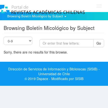
Toggl
navig
Browsing Boletín Micológico by Subject
Browsing Boletín Micológico by Subject
Go
Sorry, there are no results for this browse.
Dirección de Servicios de Información y Bibliotecas (SISIB) -
Universidad de Chile
© 2019 Dspace - Modificado por SISIB